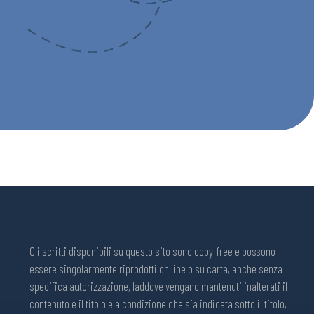
Gli scritti disponibili su questo sito sono copy-free e possono
essere singolarmente riprodotti on line o su carta, anche senza
specifica autorizzazione, laddove vengano mantenuti inalterati il
contenuto e il titolo e a condizione che sia indicata sotto il titolo,