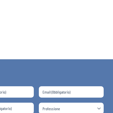
 ADAPT
i