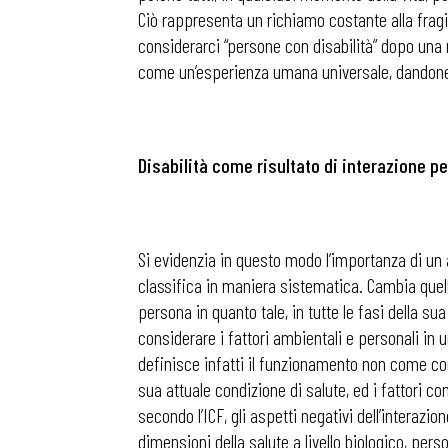
Ciò rappresenta un richiamo costante alla fragi
considerarci “persone con disabilità” dopo una 
come un’esperienza umana universale, dandone u
Disabilità come risultato di interazione 
Si evidenzia in questo modo l’importanza di un a
classifica in maniera sistematica. Cambia quell
persona in quanto tale, in tutte le fasi della sua 
considerare i fattori ambientali e personali in un
definisce infatti il funzionamento non come concet
Bollettini
sua attuale condizione di salute, ed i fattori co
secondo l’ICF, gli aspetti negativi dell’interazi
dimensioni della salute a livello biologico, person
Articoli