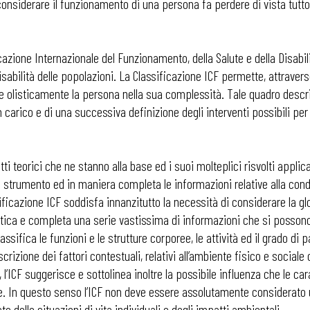
onsiderare il funzionamento di una persona fa perdere di vista tutto 
azione Internazionale del Funzionamento, della Salute e della Disabili
sabilità delle popolazioni. La Classificazione ICF permette, attravers
e olisticamente la persona nella sua complessità. Tale quadro descrit
n carico e di una successiva definizione degli interventi possibili pe
tti teorici che ne stanno alla base ed i suoi molteplici risvolti applica
 strumento ed in maniera completa le informazioni relative alla cond
ificazione ICF soddisfa innanzitutto la necessità di considerare la gl
ica e completa una serie vastissima di informazioni che si possono 
ssifica le funzioni e le strutture corporee, le attività ed il grado di p
crizione dei fattori contestuali, relativi all’ambiente fisico e sociale 
 l’ICF suggerisce e sottolinea inoltre la possibile influenza che le c
e. In questo senso l’ICF non deve essere assolutamente considerato u
sto delle situazioni di vita individuali e degli impatti ambientali.