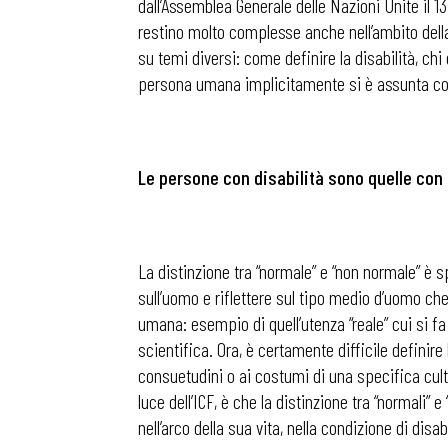
dall’Assemblea Generale delle Nazioni Unite il 1
restino molto complesse anche nell’ambito della 
su temi diversi: come definire la disabilità, c
persona umana implicitamente si è assunta co
Le persone con disabilità sono quelle con
La distinzione tra “normale” e “non normale” è s
sull’uomo e riflettere sul tipo medio d’uomo che
umana: esempio di quell’utenza “reale” cui si fa r
scientifica. Ora, è certamente difficile definir
consuetudini o ai costumi di una specifica cult
luce dell’ICF, è che la distinzione tra “normali
nell’arco della sua vita, nella condizione di dis