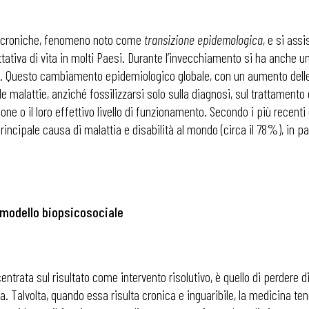
ie croniche, fenomeno noto come
transizione epidemologica
, e si ass
tativa di vita in molti Paesi. Durante l’invecchiamento si ha anche 
. Questo cambiamento epidemiologico globale, con un aumento delle 
e malattie, anziché fossilizzarsi solo sulla diagnosi, sul trattamento 
sone o il loro effettivo livello di funzionamento. Secondo i più recent
incipale causa di malattia e disabilità al mondo (circa il 78%), in par
l modello biopsicosociale
entrata sul risultato come intervento risolutivo, è quello di perdere d
. Talvolta, quando essa risulta cronica e inguaribile, la medicina te