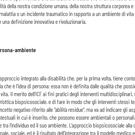
lità della nostra condizione umana, della nostra struttura corporea e
malattia o un incidente traumatico in rapporto a un ambiente di vita s
na definizione innovativa e rivoluzionaria.
persona-ambiente
pproccio integrato alla disabilità che, per la prima volta, tiene conto
a che è l’idea di persona: essa non è definita dalle qualità che poss
vita. Il merito dell’ICF ai fini pratici degli interventi multidisciplinar
’ottica biopsicosociale, e di fare in modo che gli interventi stessi ten
to negativo riferito alle “abilità residue”, ma va ad indicare gli aspett
 ADAPT
ntestuali in cui è inserito, che possono essere ambientali o personali
one tra l’individuo ed il suo ambiente. L’approccio biopsicosociale alla
ale, sociale, ed è il risultato dell’integrazione tra il modello medico e