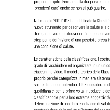
proprio compito. Fermarsi alla diagnosi e non c
“prendersi cura” anche se non si può guarire.
Nel maggio 2001 l’OMS ha pubblicato la Classific
nuovo strumento per descrivere la salute e la di
dialogare diverse professionalità e di descriver
step per la definizione di una possibile presa i
una condizione di salute.
Le caratteristiche della classificazione, i costru
grado di racchiudere ed organizzare in un unico
ciascun individuo. Il modello teorico della Class
proprio perché categorizza in maniera sistemat
salute di ciascun individuo. L’ICF considera e cla
quotidiana e, per la prima volta, introduce la des
classificandole per la loro estrema soggettività,
determinazione di una data condizione di salut
caratteristiche della salute all’interno del conte