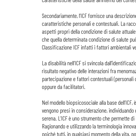
Secondariamente, l’ICF fornisce una descrizione
caratteristiche personali e contestuali. La racc
aspetti propri della condizione di salute attuale
che quella determinata condizione di salute può
Classificazione ICF infatti i fattori ambientali
La disabilità nell’ICF si svincola dall’identific
risultato negativo delle interazioni fra menomazio
partecipazione e fattori contestuali (personali
oppure da facilitatori.
Nel modello biopsicosociale alla base dell’ICF, è
vengono presi in considerazione, individuando gl
serena. L’ICF è uno strumento che permette di ri
Ragionando e utilizzando la terminologia innova
poiché tutti, in qualsiasi momento della vita, 