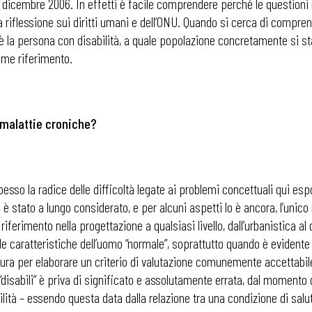
3 dicembre 2006. In effetti è facile comprendere perché le questioni re
riflessione sui diritti umani e dell’ONU. Quando si cerca di comprender
hi è la persona con disabilità, a quale popolazione concretamente si 
me riferimento.
 malattie croniche?
pesso la radice delle difficoltà legate ai problemi concettuali qui esp
 è stato a lungo considerato, e per alcuni aspetti lo è ancora, l’unico
iferimento nella progettazione a qualsiasi livello, dall’urbanistica al d
e le caratteristiche dell’uomo “normale”, soprattutto quando è evidente
ura per elaborare un criterio di valutazione comunemente accettabile.
” e “disabili” è priva di significato e assolutamente errata, dal momen
abilità – essendo questa data dalla relazione tra una condizione di salu