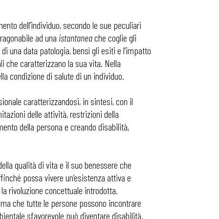
ento dell’individuo, secondo le sue peculiari
paragonabile ad una
istantanea
che coglie gli
di una data patologia, bensì gli esiti e l’impatto
i che caratterizzano la sua vita. Nella
la condizione di salute di un individuo.
ionale caratterizzandosi, in sintesi, con il
azioni delle attività, restrizioni della
mento della persona e creando disabilità,
ella qualità di vita e il suo benessere che
ffinché possa vivere un’esistenza attiva e
la rivoluzione concettuale introdotta.
blema che tutte le persone possono incontrare
ientale sfavorevole può diventare disabilità.