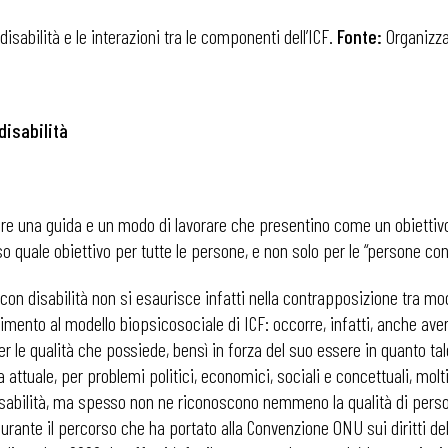
isabilità e le interazioni tra le componenti dell’ICF.
Fonte:
Organizza
disabilità
fornire una guida e un modo di lavorare che presentino come un obiett
o quale obiettivo per tutte le persone, e non solo per le “persone con 
e con disabilità non si esaurisce infatti nella contrapposizione tra 
imento al modello biopsicosociale di ICF: occorre, infatti, anche aver
 qualità che possiede, bensì in forza del suo essere in quanto tale, 
tuale, per problemi politici, economici, sociali e concettuali, mol
 disabilità, ma spesso non ne riconoscono nemmeno la qualità di person
ante il percorso che ha portato alla Convenzione ONU sui diritti del