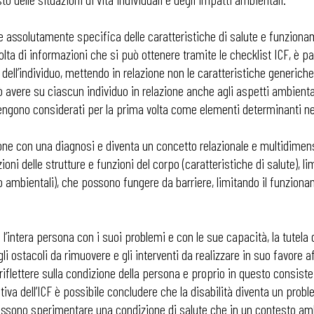
 assolutamente specifica delle caratteristiche di salute e funzionam
olta di informazioni che si può ottenere tramite le checklist ICF, è 
 dell’individuo, mettendo in relazione non le caratteristiche generiche 
 avere su ciascun individuo in relazione anche agli aspetti ambiental
 vengono considerati per la prima volta come elementi determinanti nel
azione con una diagnosi e diventa un concetto relazionale e multidimens
ni delle strutture e funzioni del corpo (caratteristiche di salute), limit
 o ambientali), che possono fungere da barriere, limitando il funziona
 l’intera persona con i suoi problemi e con le sue capacità, la tutela d
i ostacoli da rimuovere e gli interventi da realizzare in suo favore a
flettere sulla condizione della persona e proprio in questo consiste 
tiva dell’ICF è possibile concludere che la disabilità diventa un pro
possono sperimentare una condizione di salute che in un contesto amb