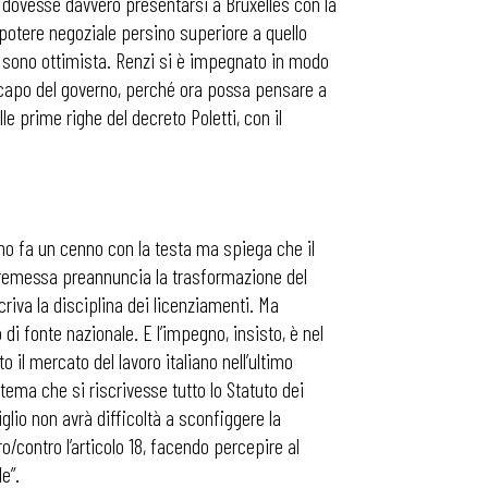
no dovesse davvero presentarsi a Bruxelles con la
 potere negoziale persino superiore a quello
a sono ottimista. Renzi si è impegnato in modo
di capo del governo, perché ora possa pensare a
e prime righe del decreto Poletti, con il
hino fa un cenno con la testa ma spiega che il
premessa preannuncia la trasformazione del
riva la disciplina dei licenziamenti. Ma
 di fonte nazionale. E l’impegno, insisto, è nel
o il mercato del lavoro italiano nell’ultimo
ema che si riscrivesse tutto lo Statuto dei
iglio non avrà difficoltà a sconfiggere la
o/contro l’articolo 18, facendo percepire al
e”.