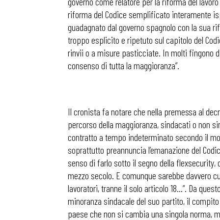
governo come relatore per la riforma del lavoro 
riforma del Codice semplificato interamente ispi
guadagnato dal governo spagnolo con la sua rif
troppo esplicito e ripetuto sul capitolo del Co
rinvii o a misure pasticciate. In molti fingono 
consenso di tutta la maggioranza”.
Il cronista fa notare che nella premessa al decr
percorso della maggioranza, sindacati o non s
contratto a tempo indeterminato secondo il mode
soprattutto preannuncia l’emanazione del Codice s
senso di farlo sotto il segno della flexsecurity, 
mezzo secolo. E comunque sarebbe davvero curios
lavoratori, tranne il solo articolo 18…”. Da ques
minoranza sindacale del suo partito, il compito d
paese che non si cambia una singola norma, ma 