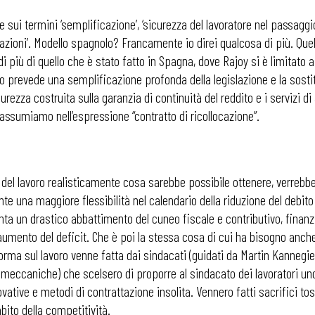
 sui termini ‘semplificazione’, ‘sicurezza del lavoratore nel passaggi
nerazioni’. Modello spagnolo? Francamente io direi qualcosa di più. Qu
 più di quello che è stato fatto in Spagna, dove Rajoy si è limitato a r
o prevede una semplificazione profonda della legislazione e la sostit
curezza costruita sulla garanzia di continuità del reddito e i servizi 
riassumiamo nell’espressione “contratto di ricollocazione”.
l lavoro realisticamente cosa sarebbe possibile ottenere, verrebbe d
nte una maggiore flessibilità nel calendario della riduzione del debi
a un drastico abbattimento del cuneo fiscale e contributivo, finanz
umento del deficit. Che è poi la stessa cosa di cui ha bisogno anche 
forma sul lavoro venne fatta dai sindacati (guidati da Martin Kannegie
lmeccaniche) che scelsero di proporre al sindacato dei lavoratori uno 
ve e metodi di contrattazione insolita. Vennero fatti sacrifici tosti,
 ADAPT
bito della competitività.