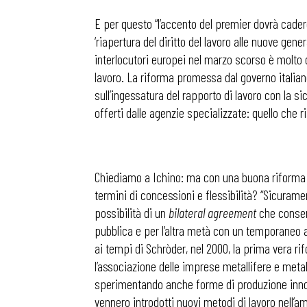
E per questo “l’accento del premier dovrà cadere
‘riapertura del diritto del lavoro alle nuove ge
interlocutori europei nel marzo scorso è molto di
lavoro. La riforma promessa dal governo italian
sull’ingessatura del rapporto di lavoro con la si
offerti dalle agenzie specializzate: quello che 
Chiediamo a Ichino: ma con una buona riforma de
termini di concessioni e flessibilità? “Sicurame
possibilità di un
bilateral agreement
che consent
pubblica e per l’altra metà con un temporaneo a
ai tempi di Schròder, nel 2000, la prima vera ri
l’associazione delle imprese metallifere e meta
sperimentando anche forme di produzione innovati
Bollettini
vennero introdotti nuovi metodi di lavoro nell’am