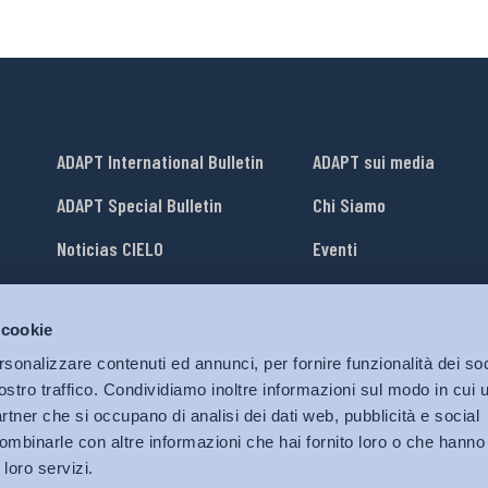
ADAPT International Bulletin
ADAPT sui media
ADAPT Special Bulletin
Chi Siamo
Noticias CIELO
Eventi
Lavora con Noi
 cookie
li
ADAPT University Press
rsonalizzare contenuti ed annunci, per fornire funzionalità dei soc
ostro traffico. Condividiamo inoltre informazioni sul modo in cui ut
partner che si occupano di analisi dei dati web, pubblicità e social
ombinarle con altre informazioni che hai fornito loro o che hanno
 loro servizi.