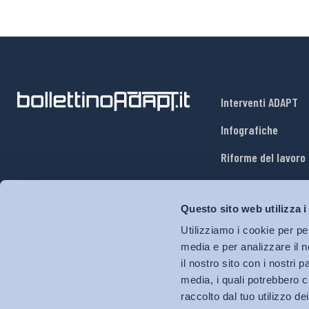
Interventi ADAPT
Infografiche
Riforme del lavoro
Mercato del lavoro
Questo sito web utilizza i
Relazioni industria
Utilizziamo i cookie per pe
Salute e sicurezza
media e per analizzare il n
il nostro sito con i nostri 
Welfare
media, i quali potrebbero c
raccolto dal tuo utilizzo dei