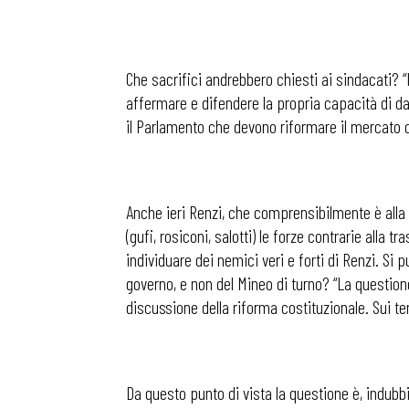
Articoli
Che sacrifici andrebbero chiesti ai sindacati? “
affermare e difendere la propria capacità di d
Osservator
il Parlamento che devono riformare il mercato d
Eventi
Anche ieri Renzi, che comprensibilmente è alla c
(gufi, rosiconi, salotti) le forze contrarie alla
Chi Siamo
individuare dei nemici veri e forti di Renzi. Si
governo, e non del Mineo di turno? “La questione
discussione della riforma costituzionale. Sui t
Da questo punto di vista la questione è, indubbi