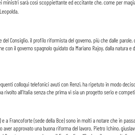
ministri sarà così scoppiettante ed eccitante che, come per magia, 
 Leopolda.
del Consiglio, il profilo riformista del governo, più che dalle parole,
con il governo spagnolo guidato da Mariano Rajoy, dalla natura e da
equenti colloqui telefonici avuti con Renzi, ha ripetuto in modo decis
a rivolto all’Italia senza che prima vi sia un progetto serio e compet
 e a Francoforte (sede della Bce) sono in molti a notare che in pass
o aver approvato una buona riforma del lavoro. Pietro Ichino, giuslavo