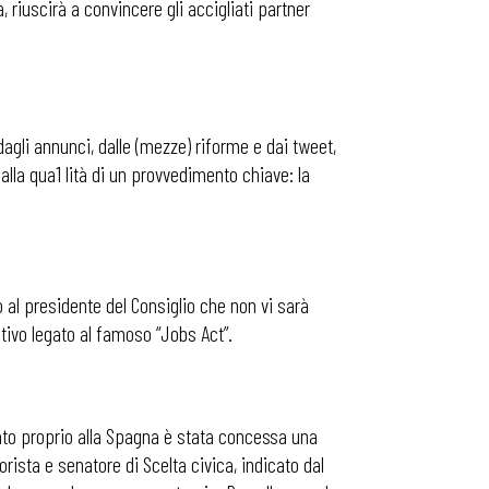
riuscirà a convincere gli accigliati partner
 dagli annunci, dalle (mezze) riforme e dai tweet,
lla qua1 lità di un provvedimento chiave: la
o al presidente del Consiglio che non vi sarà
itivo legato al famoso “Jobs Act”.
ato proprio alla Spagna è stata concessa una
rista e senatore di Scelta civica, indicato dal