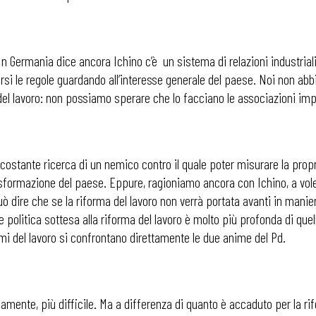
In Germania dice ancora Ichino c’è un sistema di relazioni industrial
arsi le regole guardando all’interesse generale del paese. Noi non a
i
el lavoro: non possiamo sperare che lo facciano le associazioni imp
ostante ricerca di un nemico contro il quale poter misurare la propria
 trasformazione del paese. Eppure, ragioniamo ancora con Ichino, a vole
 può dire che se la riforma del lavoro non verrà portata avanti in mani
 politica sottesa alla riforma del lavoro è molto più profonda di quel
emi del lavoro si confrontano direttamente le due anime del Pd.
amente, più difficile. Ma a differenza di quanto è accaduto per la ri