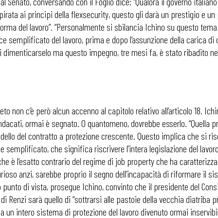
al Senato, conversando con il Foglio dice: “Qualora il governo italia
rata ai principi della flexsecurity, questo gli darà un prestigio e un
orma del lavoro”. “Personalmente si sbilancia Ichino su questo tem
dice semplificato del lavoro, prima e dopo l’assunzione della carica 
di dimenticarselo ma questo impegno, tre mesi fa, è stato ribadito nell
eto non c’è però alcun accenno al capitolo relativo all’articolo 18. Ic
indacati, ormai è segnato. O quantomeno, dovrebbe esserlo. “Quella 
llo del contratto a protezione crescente. Questo implica che si risc
emplificato, che significa riscrivere l’intera legislazione del lavoro
che è l’esatto contrario del regime di job property che ha caratterizzat
o anzi, sarebbe proprio il segno dell’incapacità di riformare il sist
to punto di vista, prosegue Ichino, convinto che il presidente del Cons
i Renzi sarà quello di “sottrarsi alle pastoie della vecchia diatriba pr
un intero sistema di protezione del lavoro divenuto ormai inservibil