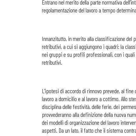
Entrano nel merito della parte normativa dell’inte
regolamentazione del lavoro a tempo determinat
Osservator
Innanzitutto, in merito alla classificazione del 
Eventi
retributivi, a cui si aggiungono i quadri: la clas
nei gruppi e su profili professionali, con i qual
Chi Siamo
retributivi.
L’ipotesi di accordo di rinnovo prevede, al fine d
lavoro a domicilio e al lavoro a cottimo. Allo ste
disciplina delle festività, delle ferie, dei perme
provvederanno alla definizione della nuova nume
dei modelli di organizzazione del lavoro interven
aspetti. Da un lato, il fatto che il sistema con