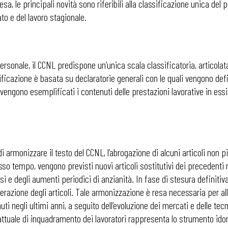
sa, le principali novità sono riferibili alla classificazione unica del pe
o e del lavoro stagionale.
i
personale, il CCNL predispone un’unica scala classificatoria, articolat
sificazione è basata su declaratorie generali con le quali vengono defin
i vengono esemplificati i contenuti delle prestazioni lavorative in essi
i armonizzare il testo del CCNL, l’abrogazione di alcuni articoli non più
sso tempo, vengono previsti nuovi articoli sostitutivi dei precedenti rivo
ssi e degli aumenti periodici di anzianità. In fase di stesura definitiva
razione degli articoli. Tale armonizzazione è resa necessaria per all
uti negli ultimi anni, a seguito dell’evoluzione dei mercati e delle te
trattuale di inquadramento dei lavoratori rappresenta lo strumento ido