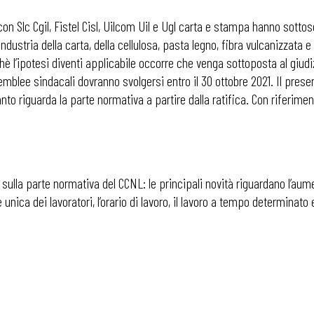
con Slc Cgil, Fistel Cisl, Uilcom Uil e Ugl carta e stampa hanno sottoscr
ndustria della carta, della cellulosa, pasta legno, fibra vulcanizzata 
è l’ipotesi diventi applicabile occorre che venga sottoposta al giudizi
blee sindacali dovranno svolgersi entro il 30 ottobre 2021. Il prese
o riguarda la parte normativa a partire dalla ratifica. Con riferimen
sulla parte normativa del CCNL: le principali novità riguardano l’aumen
unica dei lavoratori, l’orario di lavoro, il lavoro a tempo determinato