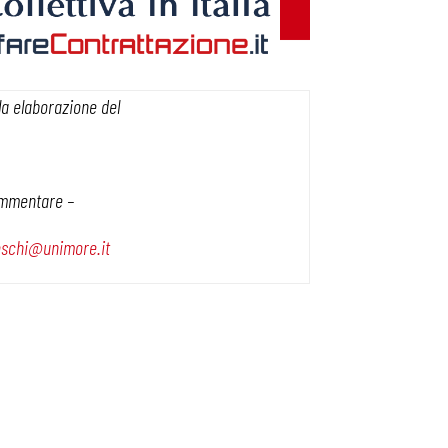
la elaborazione del
commentare –
oschi@unimore.it