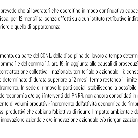
vo prevede che ai lavoratori che esercitino in modo continuativo capaci
ssa, per 12 mensilità, senza effetti su alcun istituto retributivo indir
eriore e quello di appartenenza.
pimento, da parte del CCNL, della disciplina del lavoro a tempo deter
 comma 1 e del comma 1.1, art. 19: in aggiunta alle causali di prosecuz
contrattazione collettiva – nazionale, territoriale o aziendale – è con
 determinato di durata superiore a 12 mesi, fermo restando il limite 
mento. In sede di rinnovo le parti sociali stabiliscono la possibile
 dell’economia e/o agli interventi del PNRR, non ancora consolidati in 
nto di volumi produttivi; incremento dell’attività economica dell’impr
ssi produttivi che abbiano l’obiettivo di ridurre l’impatto ambientale
di innovazione aziendale e/o innovazione aziendale e/o riorganizzazion