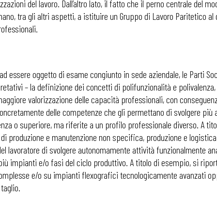
zazioni del lavoro. Dall’altro lato, il fatto che il perno centrale del mo
ano, tra gli altri aspetti, a istituire un Gruppo di Lavoro Paritetico al
rofessionali.
 ad essere oggetto di esame congiunto in sede aziendale, le Parti Soci
pretativi – la definizione dei concetti di polifunzionalità e polivalenza,
 maggiore valorizzazione delle capacità professionali, con conseguenz
e concretamente delle competenze che gli permettano di svolgere più a
enza o superiore, ma riferite a un profilo professionale diverso. A tito
di produzione e manutenzione non specifica, produzione e logistica e
à del lavoratore di svolgere autonomamente attività funzionalmente a
iù impianti e/o fasi del ciclo produttivo. A titolo di esempio, si ripo
omplesse e/o su impianti flexografici tecnologicamente avanzati o
taglio.