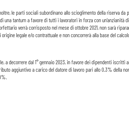
ltre, le parti sociali subordinano allo scioglimento della riserva da p
 di una tantum a favore di tutti i lavoratori in forza con un’anzianità
forfettario verrà corrisposto nel mese di ottobre 2021, non sarà ripa
, di origine legale e/o contrattuale e non concorrerà alla base del calco
ale, a decorrere dal 1° gennaio 2023, in favore dei dipendenti iscrit
ributo aggiuntivo a carico del datore di lavoro pari allo 0.3% della no
50%.
 ADAPT