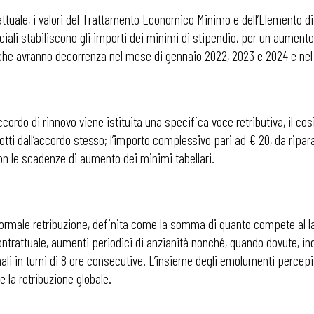
attuale, i valori del Trattamento Economico Minimo e dell’Elemento d
sociali stabiliscono gli importi dei minimi di stipendio, per un aumen
s, che avranno decorrenza nel mese di gennaio 2022, 2023 e 2024 e nel
accordo di rinnovo viene istituita una specifica voce retributiva, il c
ti dall’accordo stesso; l’importo complessivo pari ad € 20, da riparam
n le scadenze di aumento dei minimi tabellari.
ormale retribuzione, definita come la somma di quanto compete al lavor
ntrattuale, aumenti periodici di anzianità nonché, quando dovute, ind
li in turni di 8 ore consecutive. L’insieme degli emolumenti percepiti
e la retribuzione globale.