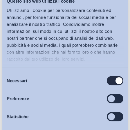
Questo sito web utilizza i cookie
Utilizziamo i cookie per personalizzare contenuti ed
annunci, per fornire funzionalità dei social media e per
Download (PDF, 1.05MB)
analizzare il nostro traffico. Condividiamo inoltre
informazioni sul modo in cui utilizzi il nostro sito con i
nostri partner che si occupano di analisi dei dati web,
pubblicità e social media, i quali potrebbero combinarle
Condividi su:
con altre informazioni che hai fornito loro o che hanno
raccolto dal tuo utilizzo dei loro servizi.
Selezione
Bollettini ADAPT
Necessari
del
Iscriviti alla Newsletter
consenso
Articoli
Preferenze
Osservatori
Statistiche