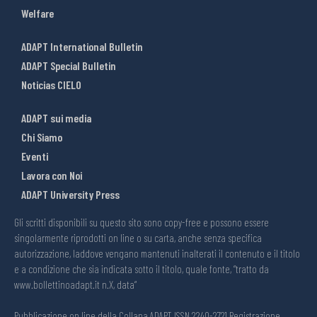
Welfare
ADAPT International Bulletin
ADAPT Special Bulletin
Noticias CIELO
ADAPT sui media
Chi Siamo
Eventi
Lavora con Noi
ADAPT University Press
Gli scritti disponibili su questo sito sono copy-free e possono essere
singolarmente riprodotti on line o su carta, anche senza specifica
autorizzazione, laddove vengano mantenuti inalterati il contenuto e il titolo
e a condizione che sia indicata sotto il titolo, quale fonte, “tratto da
www.bollettinoadapt.it n.X, data“
Pubblicazione on line della Collana ADAPT ISSN 2240-2721 Registrazione