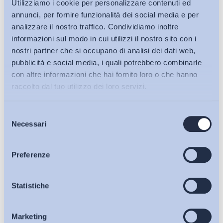
Utilizziamo i cookie per personalizzare contenuti ed
annunci, per fornire funzionalità dei social media e per
analizzare il nostro traffico. Condividiamo inoltre
informazioni sul modo in cui utilizzi il nostro sito con i
nostri partner che si occupano di analisi dei dati web,
pubblicità e social media, i quali potrebbero combinarle
con altre informazioni che hai fornito loro o che hanno
raccolto dal tuo utilizzo dei loro servizi.
Selezione
Bollettini ADAPT
Necessari
del
consenso
Articoli
Preferenze
Osservatori
Statistiche
Ho letto e Accetto il trattamento dei dati personali descritti
sulla pagina della
Privacy Policy
Marketing
Eventi