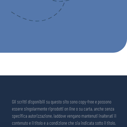
Gli scritti disponibili su questo sito sono copy-free e possono
essere singolarmente riprodotti on line o su carta, anche senza
specifica autorizzazione, laddove vengano mantenuti inalterati il
contenuto e il titolo e a condizione che sia indicata sotto il titolo,