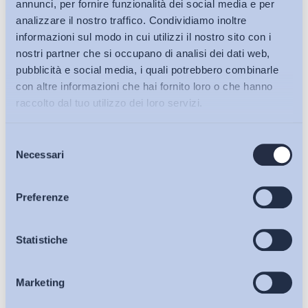
annunci, per fornire funzionalità dei social media e per
analizzare il nostro traffico. Condividiamo inoltre
informazioni sul modo in cui utilizzi il nostro sito con i
nostri partner che si occupano di analisi dei dati web,
pubblicità e social media, i quali potrebbero combinarle
con altre informazioni che hai fornito loro o che hanno
raccolto dal tuo utilizzo dei loro servizi.
Selezione
Bollettini ADAPT
Necessari
del
consenso
Articoli
Preferenze
Ho letto e Accetto il trattamento dei dati personali descritti
Osservatori
Statistiche
sulla pagina della
Privacy Policy
Iscriviti
Marketing
Eventi