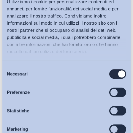
Utilizziamo i cookie per personalizzare contenuti ed
annunci, per fornire funzionalità dei social media e per
analizzare il nostro traffico. Condividiamo inoltre
informazioni sul modo in cui utilizzi il nostro sito con i
nostri partner che si occupano di analisi dei dati web,
pubblicità e social media, i quali potrebbero combinarle
con altre informazioni che hai fornito loro o che hanno
raccolto dal tuo utilizzo dei loro servizi.
Selezione
Bollettini ADAPT
Necessari
del
consenso
Articoli
Preferenze
Osservatori
Statistiche
Ho letto e Accetto il trattamento dei dati personali descritti
sulla pagina della
Privacy Policy
Marketing
Eventi