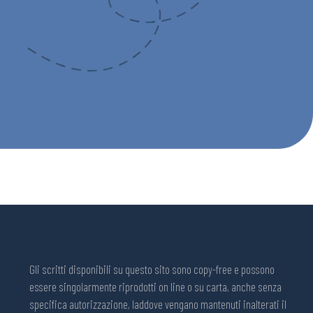
Gli scritti disponibili su questo sito sono copy-free e possono
essere singolarmente riprodotti on line o su carta, anche senza
specifica autorizzazione, laddove vengano mantenuti inalterati il