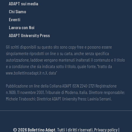
ADAPT sui media
Chi Siamo
Eventi
Lavora con Noi
ADAPT University Press
Gli scritti disponibili su questo sito sono copy-free e possono essere
singolarmente riprodotti on line o su carta, anche senza specifica
autorizzazione, laddove vengano mantenuti inalterati il contenuto e il titolo
e a condizione che sia indicata sotto il titolo, quale fonte, “tratto da
www.bollettinoadapt.it n.X, data“
Pubblicazione on line della Collana ADAPT ISSN 2240-2721 Registrazione
n.1609, 11 novembre 2001, Tribunale di Modena, Italia. Direttore responsabile:
Michele Tiraboschi; Direttrice ADAPT University Press: Lavinia Serrani.
© 2026 Bollettino Adapt.
Tutti i diritti riservati.
Privacy policy
|