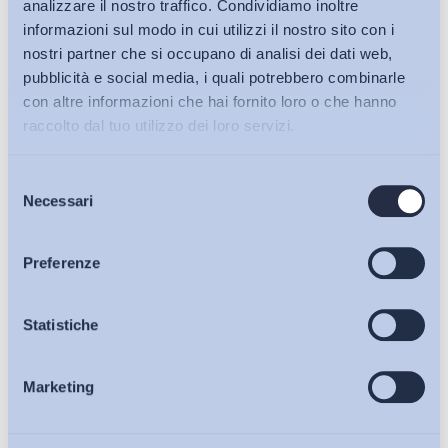
analizzare il nostro traffico. Condividiamo inoltre
informazioni sul modo in cui utilizzi il nostro sito con i
nostri partner che si occupano di analisi dei dati web,
pubblicità e social media, i quali potrebbero combinarle
con altre informazioni che hai fornito loro o che hanno
raccolto dal tuo utilizzo dei loro servizi.
Selezione
Bollettini ADAPT
Necessari
del
consenso
Articoli
Preferenze
Ho letto e Accetto il trattamento dei dati personali descritti
sulla pagina della
Privacy Policy
Osservatori
Statistiche
Iscriviti
Marketing
Eventi