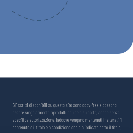
Gli scritti disponibili su questo sito sono copy-free e possono
essere singolarmente riprodotti on line o su carta, anche senza
specifica autorizzazione, laddove vengano mantenuti inalterati il
contenuto e il titolo e a condizione che sia indicata sotto il titolo,