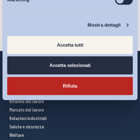
Eventi
Iscriviti
Chi Siamo
Mostra dettagli
Accetta tutti
Accetta selezionati
Interventi ADAPT
Rifiuta
Infografiche
Riforme del lavoro
Mercato del lavoro
Relazioni industriali
Salute e sicurezza
Welfare