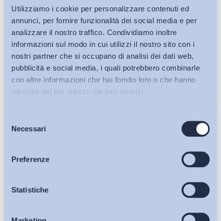
Utilizziamo i cookie per personalizzare contenuti ed
annunci, per fornire funzionalità dei social media e per
analizzare il nostro traffico. Condividiamo inoltre
informazioni sul modo in cui utilizzi il nostro sito con i
nostri partner che si occupano di analisi dei dati web,
pubblicità e social media, i quali potrebbero combinarle
con altre informazioni che hai fornito loro o che hanno
raccolto dal tuo utilizzo dei loro servizi.
Selezione
Bollettini ADAPT
Necessari
del
consenso
Articoli
Preferenze
Osservatori
Statistiche
Ho letto e Accetto il trattamento dei dati personali descritti
sulla pagina della
Privacy Policy
Marketing