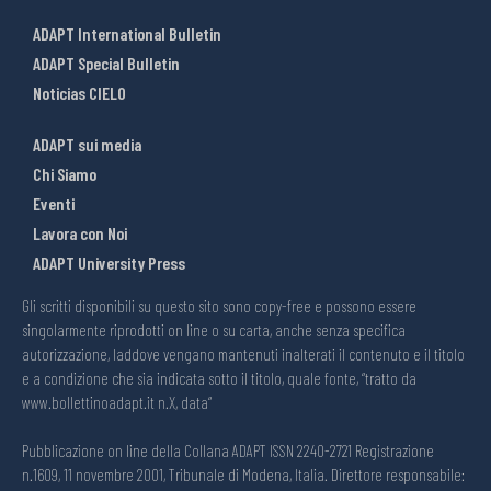
ADAPT International Bulletin
ADAPT Special Bulletin
Noticias CIELO
ADAPT sui media
Chi Siamo
Eventi
Lavora con Noi
ADAPT University Press
Gli scritti disponibili su questo sito sono copy-free e possono essere
singolarmente riprodotti on line o su carta, anche senza specifica
autorizzazione, laddove vengano mantenuti inalterati il contenuto e il titolo
e a condizione che sia indicata sotto il titolo, quale fonte, “tratto da
www.bollettinoadapt.it n.X, data“
Pubblicazione on line della Collana ADAPT ISSN 2240-2721 Registrazione
n.1609, 11 novembre 2001, Tribunale di Modena, Italia. Direttore responsabile: