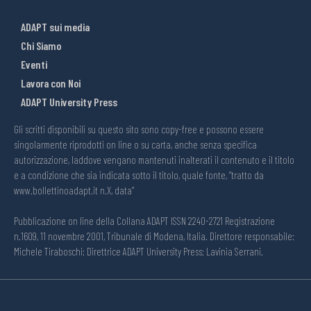
ADAPT sui media
Chi Siamo
Eventi
Lavora con Noi
ADAPT University Press
Gli scritti disponibili su questo sito sono copy-free e possono essere
singolarmente riprodotti on line o su carta, anche senza specifica
autorizzazione, laddove vengano mantenuti inalterati il contenuto e il titolo
e a condizione che sia indicata sotto il titolo, quale fonte, “tratto da
www.bollettinoadapt.it n.X, data“
Pubblicazione on line della Collana ADAPT ISSN 2240-2721 Registrazione
n.1609, 11 novembre 2001, Tribunale di Modena, Italia. Direttore responsabile:
Michele Tiraboschi; Direttrice ADAPT University Press: Lavinia Serrani.