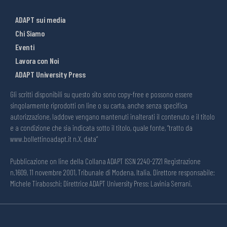
ADAPT sui media
Chi Siamo
Eventi
Lavora con Noi
ADAPT University Press
Gli scritti disponibili su questo sito sono copy-free e possono essere
singolarmente riprodotti on line o su carta, anche senza specifica
autorizzazione, laddove vengano mantenuti inalterati il contenuto e il titolo
e a condizione che sia indicata sotto il titolo, quale fonte, “tratto da
www.bollettinoadapt.it n.X, data“
Pubblicazione on line della Collana ADAPT ISSN 2240-2721 Registrazione
n.1609, 11 novembre 2001, Tribunale di Modena, Italia. Direttore responsabile:
Michele Tiraboschi; Direttrice ADAPT University Press: Lavinia Serrani.