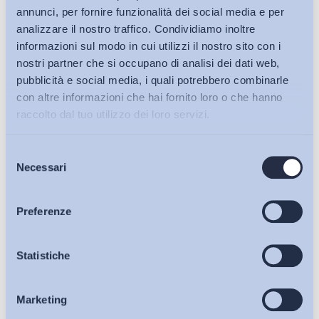
annunci, per fornire funzionalità dei social media e per
analizzare il nostro traffico. Condividiamo inoltre
informazioni sul modo in cui utilizzi il nostro sito con i
nostri partner che si occupano di analisi dei dati web,
pubblicità e social media, i quali potrebbero combinarle
con altre informazioni che hai fornito loro o che hanno
raccolto dal tuo utilizzo dei loro servizi.
Selezione
Bollettini ADAPT
Necessari
del
consenso
Articoli
Preferenze
Ho letto e Accetto il trattamento dei dati personali descritti
Osservatori
Statistiche
sulla pagina della
Privacy Policy
Marketing
Eventi
Iscriviti