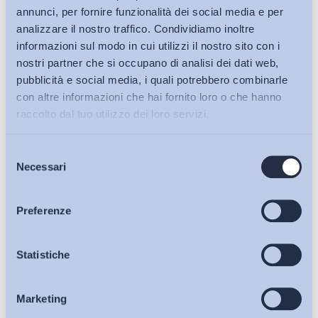
annunci, per fornire funzionalità dei social media e per
analizzare il nostro traffico. Condividiamo inoltre
informazioni sul modo in cui utilizzi il nostro sito con i
nostri partner che si occupano di analisi dei dati web,
pubblicità e social media, i quali potrebbero combinarle
con altre informazioni che hai fornito loro o che hanno
raccolto dal tuo utilizzo dei loro servizi.
Selezione
Bollettini ADAPT
Necessari
del
consenso
Articoli
Preferenze
Ho letto e Accetto il trattamento dei dati personali descritti
Osservatori
Statistiche
sulla pagina della
Privacy Policy
Marketing
Eventi
Iscriviti