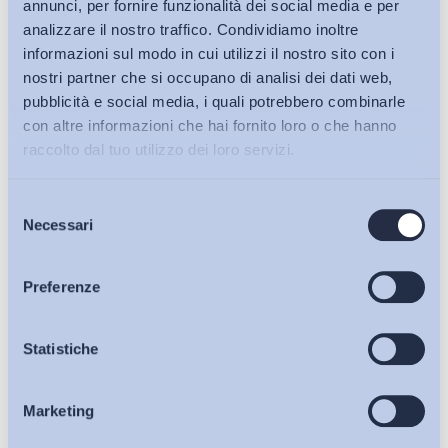
annunci, per fornire funzionalità dei social media e per
analizzare il nostro traffico. Condividiamo inoltre
informazioni sul modo in cui utilizzi il nostro sito con i
nostri partner che si occupano di analisi dei dati web,
pubblicità e social media, i quali potrebbero combinarle
con altre informazioni che hai fornito loro o che hanno
raccolto dal tuo utilizzo dei loro servizi.
Selezione
Bollettini ADAPT
Necessari
del
consenso
Articoli
Preferenze
Ho letto e Accetto il trattamento dei dati personali descritti
Osservatori
Statistiche
sulla pagina della
Privacy Policy
Iscriviti
Marketing
Eventi