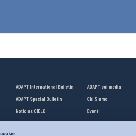
ADAPT International Bulletin
ADAPT sui media
ADAPT Special Bulletin
Chi Siamo
Noticias CIELO
Eventi
Lavora con Noi
 cookie
li
ADAPT University Press