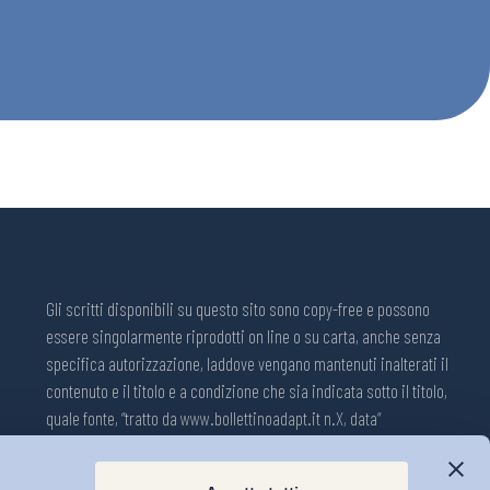
Gli scritti disponibili su questo sito sono copy-free e possono
essere singolarmente riprodotti on line o su carta, anche senza
specifica autorizzazione, laddove vengano mantenuti inalterati il
contenuto e il titolo e a condizione che sia indicata sotto il titolo,
quale fonte, “tratto da www.bollettinoadapt.it n.X, data“
Pubblicazione on line della Collana ADAPT ISSN 2240-2721