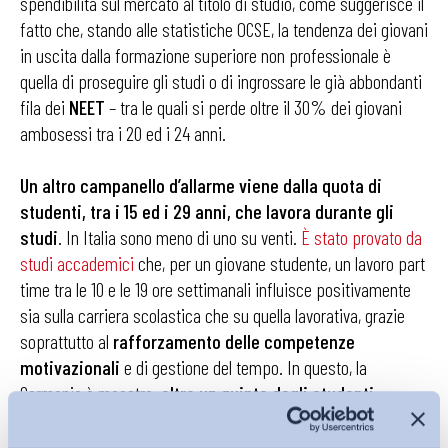
spendibilità sul mercato al titolo di studio, come suggerisce il
fatto che, stando alle statistiche OCSE, la tendenza dei giovani
in uscita dalla formazione superiore non professionale è
quella di proseguire gli studi o di ingrossare le già abbondanti
fila dei
NEET
– tra le quali si perde oltre il 30% dei giovani
ambosessi tra i 20 ed i 24 anni.
Un altro campanello d’allarme viene dalla quota di
studenti, tra i 15 ed i 29 anni, che lavora durante gli
studi
. In Italia sono meno di uno su venti.
È stato provato da
studi accademici
che, per un giovane studente, un lavoro part
time tra le 10 e le 19 ore settimanali influisce positivamente
sia sulla carriera scolastica che su quella lavorativa, grazie
soprattutto al
rafforzamento
delle
competenze
motivazionali
e di gestione del tempo. In questo, la
Germania è maestra:
oltre un quinto degli studenti
tedeschi è anche lavoratore
. Di questi, la metà frequenta
un percorso strutturato di alternanza scuola-lavoro, arrivando