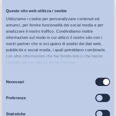
in circa la metà dei casi a conseguire titoli di studio lavorando
Questo sito web utilizza i cookie
oltre le 35 ore settimanali.
Utilizziamo i cookie per personalizzare contenuti ed
annunci, per fornire funzionalità dei social media e per
Conosciamo bene il segreto tedesco: è il sistema
analizzare il nostro traffico. Condividiamo inoltre
duale.
L’OCSE evidenzia soprattutto due vantaggi legati al
informazioni sul modo in cui utilizzi il nostro sito con i
dual system
: la promozione di buone prassi di partnership
nostri partner che si occupano di analisi dei dati web,
pubblico-privato ed il coinvolgimento totale di tutte le parti
pubblicità e social media, i quali potrebbero combinarle
sociali nella stesura dei programmi formativi. In questo modo
con altre informazioni che hai fornito loro o che hanno
la Germania è riuscita ad evitare che una grossa parte della
raccolto dal tuo utilizzo dei loro servizi.
sua forza lavoro si fermi al primo ciclo di studi (quello
equivalente alla nostra terza media), grazie appunto alla
Selezione
Bollettini ADAPT
possibilità di veder riconosciuta da un titolo legale la
Necessari
del
formazione e l’esperienza acquisita sul campo.
L’Italia
consenso
rincorre questo modello da più di vent’anni
, ma questa
Articoli
Preferenze
ossatura è ancora cartilagine. A ragione si ripete che
sperimentazioni e ottime iniziative locali non mancano, ma
serve
un
sistema
che ne regga la crescita e la
Osservatori
Statistiche