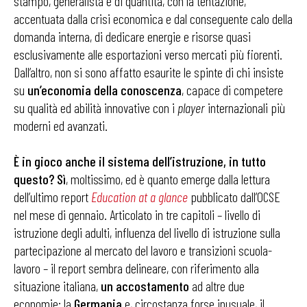
stampo, generalista e di quantità, con la tentazione,
accentuata dalla crisi economica e dal conseguente calo della
domanda interna, di dedicare energie e risorse quasi
esclusivamente alle esportazioni verso mercati più fiorenti.
Dall’altro, non si sono affatto esaurite le spinte di chi insiste
su
un’economia
della
conoscenza
, capace di competere
su qualità ed abilità innovative con i
player
internazionali più
moderni ed avanzati.
È in gioco anche il sistema dell’istruzione, in tutto
questo? Sì
, moltissimo, ed è quanto emerge dalla lettura
dell’ultimo report
Education at a glance
pubblicato dall’OCSE
nel mese di gennaio. Articolato in tre capitoli – livello di
istruzione degli adulti, influenza del livello di istruzione sulla
partecipazione al mercato del lavoro e transizioni scuola-
lavoro – il report sembra delineare, con riferimento alla
situazione italiana,
un
accostamento
ad altre due
economie: la
Germania
e, circostanza forse inusuale, il