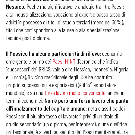
Messico
. Poche ma significative le analogie tra i tre Paesi:
alta industrializzazione, vocazione all’export e basso tasso di
adulti in possesso di titoli di studio terziari (meno del 30%),
titoli che corrispondono alla laurea o alla specializzazione
tecnica post-diploma.
Il Messico ha alcune particolarità di rilievo
: economia
emergente e primo dei
Paesi MINT
(l’acronico che indica i
“successori” dei BRICS, vale a dire Messico, Indonesia, Nigeria
e Turchia), il vicino meridionale degli USA ha costruito il
proprio successo sulle esportazioni (è il 15° esportatore
mondiale) e su una
forza lavoro molto conveniente
, anche in
termini economici.
Non
è
però
una
forza
lavoro
che
punta
all’innalzamento
del
capitale
umano
: nella classifica dei
Paesi con il più alto tasso di lavoratori privi di un titolo di
studio secondario (un diploma, per intenderci, o una qualifica
professionale) è al vertice, seguito dai Paesi mediterranei, tra