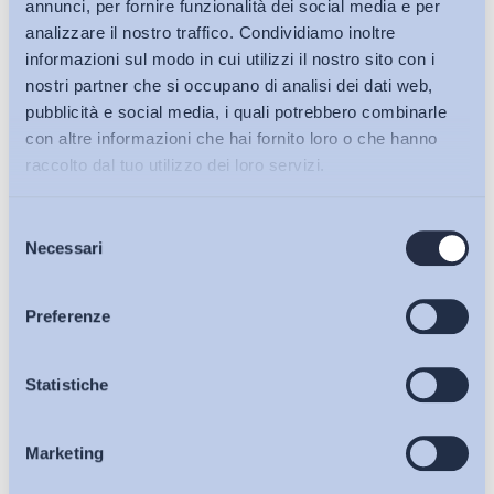
annunci, per fornire funzionalità dei social media e per
analizzare il nostro traffico. Condividiamo inoltre
informazioni sul modo in cui utilizzi il nostro sito con i
nostri partner che si occupano di analisi dei dati web,
pubblicità e social media, i quali potrebbero combinarle
con altre informazioni che hai fornito loro o che hanno
raccolto dal tuo utilizzo dei loro servizi.
Selezione
Bollettini ADAPT
Necessari
del
consenso
Articoli
Preferenze
Ho letto e Accetto il trattamento dei dati personali descritti
Osservatori
Statistiche
sulla pagina della
Privacy Policy
Iscriviti
Marketing
Eventi