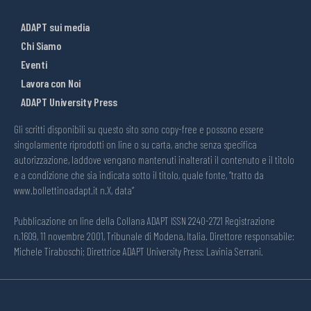
ADAPT sui media
Chi Siamo
Eventi
Lavora con Noi
ADAPT University Press
Gli scritti disponibili su questo sito sono copy-free e possono essere
singolarmente riprodotti on line o su carta, anche senza specifica
autorizzazione, laddove vengano mantenuti inalterati il contenuto e il titolo
e a condizione che sia indicata sotto il titolo, quale fonte, “tratto da
www.bollettinoadapt.it n.X, data“
Pubblicazione on line della Collana ADAPT ISSN 2240-2721 Registrazione
n.1609, 11 novembre 2001, Tribunale di Modena, Italia. Direttore responsabile:
Michele Tiraboschi; Direttrice ADAPT University Press: Lavinia Serrani.