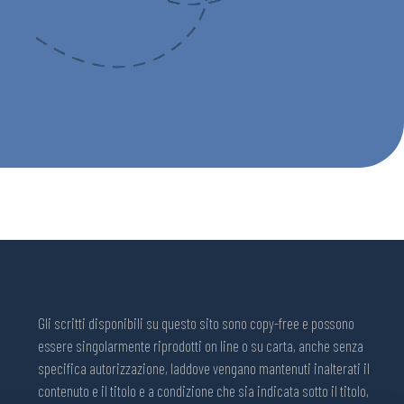
Gli scritti disponibili su questo sito sono copy-free e possono
essere singolarmente riprodotti on line o su carta, anche senza
specifica autorizzazione, laddove vengano mantenuti inalterati il
contenuto e il titolo e a condizione che sia indicata sotto il titolo,