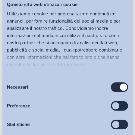
professionale e la funzione che tale congruenza svolge
Questo sito web utilizza i cookie
rispetto all’esplicarsi del rapporto contrattuale,
si
Utilizziamo i cookie per personalizzare contenuti ed
ritiene di poter affermare che l’inserimento dell’obbligo
annunci, per fornire funzionalità dei social media e per
formativo sia funzionale a garantire il mantenimento di tale
analizzare il nostro traffico. Condividiamo inoltre
equivalenza secondo un nuovo punto di vista.
informazioni sul modo in cui utilizzi il nostro sito con i
nostri partner che si occupano di analisi dei dati web,
Anziché guardare alla professionalità acquisita, determinare
pubblicità e social media, i quali potrebbero combinarle
le mansioni sulla base di quella e poi conservare la
con altre informazioni che hai fornito loro o che hanno
congruenza in una prospettiva statica, si considera la
raccolto dal tuo utilizzo dei loro servizi.
professionalità che si può ancora acquisire e la si modifica
coerentemente con le mansioni, in modo da mantenere
Selezione
Bollettini ADAPT
Necessari
inalterato il rapporto esistente prima della modifica.
del
consenso
Forse si può parlare di una nuova nozione di equivalenza, che
Articoli
Preferenze
non ha più il suo parametro definitorio e valutativo
nell’individuazione delle mansioni, ma nella professionalità,
Osservatori
Statistiche
che può cambiare nel tempo, attraverso la formazione.