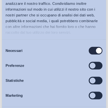
analizzare il nostro traffico. Condividiamo inoltre
informazioni sul modo in cui utilizzi il nostro sito con i
nostri partner che si occupano di analisi dei dati web,
pubblicità e social media, i quali potrebbero combinarle
con altre informazioni che hai fornito loro o che hanno
raccolto dal tuo utilizzo dei loro servizi.
Selezione
Bollettini ADAPT
Necessari
del
consenso
Articoli
Preferenze
Ho letto e Accetto il trattamento dei dati personali descritti
sulla pagina della
Privacy Policy
Osservatori
Statistiche
Iscriviti
Marketing
Eventi