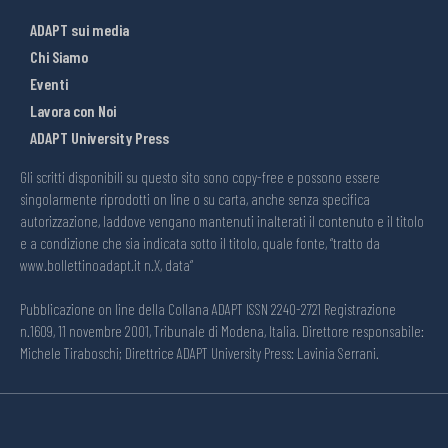
ADAPT sui media
Chi Siamo
Eventi
Lavora con Noi
ADAPT University Press
Gli scritti disponibili su questo sito sono copy-free e possono essere
singolarmente riprodotti on line o su carta, anche senza specifica
autorizzazione, laddove vengano mantenuti inalterati il contenuto e il titolo
e a condizione che sia indicata sotto il titolo, quale fonte, “tratto da
www.bollettinoadapt.it n.X, data“
Pubblicazione on line della Collana ADAPT ISSN 2240-2721 Registrazione
n.1609, 11 novembre 2001, Tribunale di Modena, Italia. Direttore responsabile:
Michele Tiraboschi; Direttrice ADAPT University Press: Lavinia Serrani.