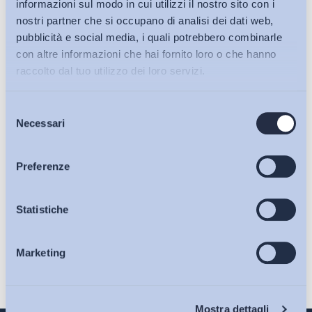
informazioni sul modo in cui utilizzi il nostro sito con i
nostri partner che si occupano di analisi dei dati web,
pubblicità e social media, i quali potrebbero combinarle
con altre informazioni che hai fornito loro o che hanno
raccolto dal tuo utilizzo dei loro servizi.
Selezione
Bollettini ADAPT
Necessari
del
consenso
Ho letto e Accetto il trattamento dei dati personali descritti
Articoli
Preferenze
sulla pagina della
Privacy Policy
Osservatori
Statistiche
Iscriviti
Marketing
Eventi
Chi Siamo
Mostra dettagli