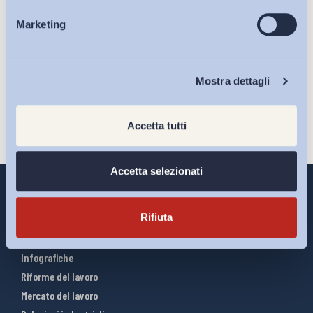
Ho letto e Accetto il trattamento dei dati personali descritti
Marketing
Eventi
sulla pagina della
Privacy Policy
Iscriviti
Chi Siamo
Mostra dettagli
Accetta tutti
Accetta selezionati
Rifiuta
Interventi ADAPT
Infografiche
Riforme del lavoro
Mercato del lavoro