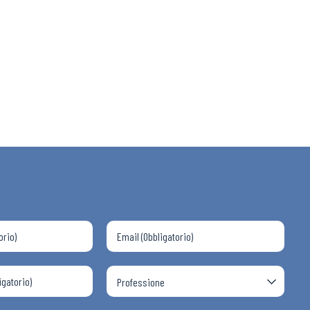
 ADAPT
i