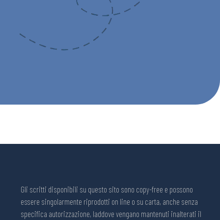
Gli scritti disponibili su questo sito sono copy-free e possono
essere singolarmente riprodotti on line o su carta, anche senza
specifica autorizzazione, laddove vengano mantenuti inalterati il