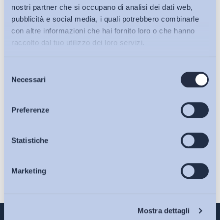
nostri partner che si occupano di analisi dei dati web,
pubblicità e social media, i quali potrebbero combinarle
con altre informazioni che hai fornito loro o che hanno
raccolto dal tuo utilizzo dei loro servizi.
Selezione
Bollettini ADAPT
Necessari
del
consenso
Ho letto e Accetto il trattamento dei dati personali descritti
Articoli
Preferenze
sulla pagina della
Privacy Policy
Iscriviti
Osservatori
Statistiche
Marketing
Eventi
Chi Siamo
Mostra dettagli