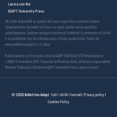
Lavora con Noi
ADAPT University Press
Gli scritti disponibili su questo sito sono copy-free e possono essere
singolarmente riprodotti on line o su carta, anche senza specifica
autorizzazione, laddove vengano mantenuti inalterati il contenuto e il titolo
e a condizione che sia indicata sotto il titolo, quale fonte, “tratto da
www.bollettinoadapt.it n.X, data“
Pubblicazione on line della Collana ADAPT ISSN 2240-2721 Registrazione
n.1609, 11 novembre 2001, Tribunale di Modena, Italia. Direttore responsabile:
Michele Tiraboschi; Direttrice ADAPT University Press: Lavinia Serrani.
© 2026 Bollettino Adapt.
Tutti i diritti riservati.
Privacy policy
|
Cookies Policy