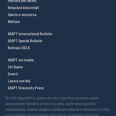
Mercato del lavoro
Relazioni industriali
Salute e sicurezza
Welfare
ADAPT International Bulletin
ADAPT Special Bulletin
Noticias CIELO
ADAPT sui media
Chi Siamo
Eventi
Lavora con Noi
ADAPT University Press
Gli scritti disponibili su questo sito sono copy-free e possono essere
singolarmente riprodotti on line o su carta, anche senza specifica
autorizzazione, laddove vengano mantenuti inalterati il contenuto e il titolo
e a condizione che sia indicata sotto il titolo, quale fonte, “tratto da