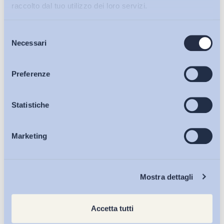
raccolto dal tuo utilizzo dei loro servizi.
Selezione
Bollettini ADAPT
Necessari
del
consenso
Articoli
Preferenze
Osservatori
Statistiche
Marketing
Eventi
Chi Siamo
Mostra dettagli
Accetta tutti