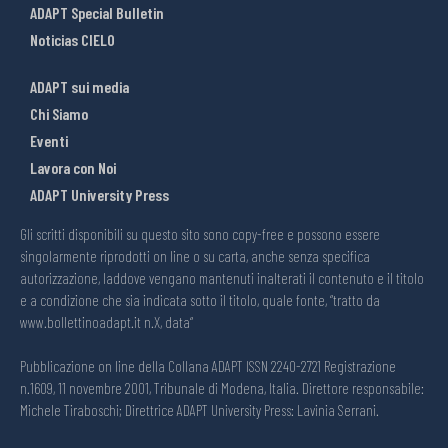
ADAPT Special Bulletin
Noticias CIELO
ADAPT sui media
Chi Siamo
Eventi
Lavora con Noi
ADAPT University Press
Gli scritti disponibili su questo sito sono copy-free e possono essere
singolarmente riprodotti on line o su carta, anche senza specifica
autorizzazione, laddove vengano mantenuti inalterati il contenuto e il titolo
e a condizione che sia indicata sotto il titolo, quale fonte, “tratto da
www.bollettinoadapt.it n.X, data“
Pubblicazione on line della Collana ADAPT ISSN 2240-2721 Registrazione
n.1609, 11 novembre 2001, Tribunale di Modena, Italia. Direttore responsabile:
Michele Tiraboschi; Direttrice ADAPT University Press: Lavinia Serrani.