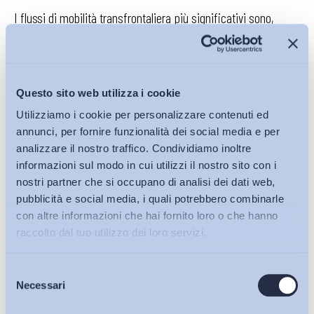
I flussi di mobilità transfrontaliera più significativi sono,
quindi, quelli Est-Ovest che dominano quelli Sud-Nord. Così
come Germania e Regno Unito sono (e rimangono) i principali
paesi di destinazione anche a causa di un aumento dei flussi
di migranti provenienti dalle economie in difficoltà dell’Europa
Questo sito web utilizza i cookie
meridionale e dell’Irlanda. I flussi da Grecia e Spagna, per
Utilizziamo i cookie per personalizzare contenuti ed
esempio, sono più che raddoppiati nel periodo 2007-2011.
annunci, per fornire funzionalità dei social media e per
analizzare il nostro traffico. Condividiamo inoltre
informazioni sul modo in cui utilizzi il nostro sito con i
nostri partner che si occupano di analisi dei dati web,
Un Paese, insomma, mostra la sua prospettiva di sviluppo
pubblicità e social media, i quali potrebbero combinarle
anche dalla capacità di attrarre capitali finanziari, e umani, in
con altre informazioni che hai fornito loro o che hanno
movimento.
C’è da auspicare, quindi, che in questa
raccolto dal tuo utilizzo dei loro servizi.
direzione operi il Jobs Act e che si creino, a partire dai
prossimi mesi, quelle condizioni favorevoli alla
Selezione
Bollettini ADAPT
promozione, anche in Italia, della mobilità
Necessari
del
professionale di qualità.
Diventare, infatti, un luogo di
consenso