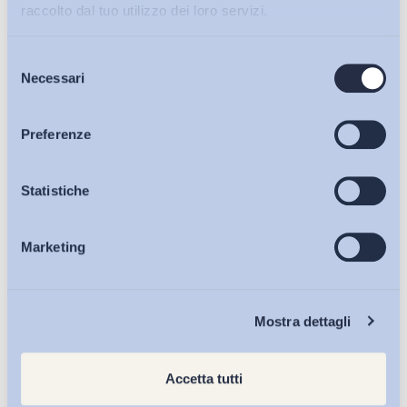
raccolto dal tuo utilizzo dei loro servizi.
Selezione
Bollettini ADAPT
Necessari
del
consenso
Articoli
Preferenze
Osservatori
Statistiche
Marketing
Eventi
Chi Siamo
Mostra dettagli
Accetta tutti