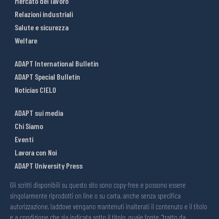
Mercato del lavoro
Relazioni industriali
Salute e sicurezza
Welfare
ADAPT International Bulletin
ADAPT Special Bulletin
Noticias CIELO
ADAPT sui media
Chi Siamo
Eventi
Lavora con Noi
ADAPT University Press
Gli scritti disponibili su questo sito sono copy-free e possono essere
singolarmente riprodotti on line o su carta, anche senza specifica
autorizzazione, laddove vengano mantenuti inalterati il contenuto e il titolo
e a condizione che sia indicata sotto il titolo, quale fonte, “tratto da