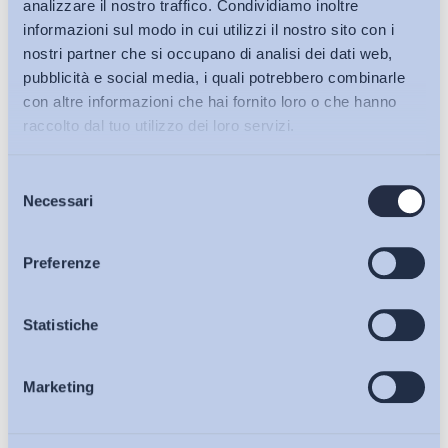
analizzare il nostro traffico. Condividiamo inoltre
informazioni sul modo in cui utilizzi il nostro sito con i
nostri partner che si occupano di analisi dei dati web,
pubblicità e social media, i quali potrebbero combinarle
con altre informazioni che hai fornito loro o che hanno
raccolto dal tuo utilizzo dei loro servizi.
Selezione
Bollettini ADAPT
Necessari
del
consenso
Articoli
Preferenze
Ho letto e Accetto il trattamento dei dati personali descritti
sulla pagina della
Privacy Policy
Osservatori
Statistiche
Iscriviti
Marketing
Eventi