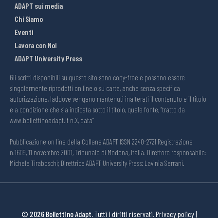
ADAPT sui media
Chi Siamo
Eventi
Lavora con Noi
ADAPT University Press
Gli scritti disponibili su questo sito sono copy-free e possono essere
singolarmente riprodotti on line o su carta, anche senza specifica
autorizzazione, laddove vengano mantenuti inalterati il contenuto e il titolo
e a condizione che sia indicata sotto il titolo, quale fonte, “tratto da
www.bollettinoadapt.it n.X, data“
Pubblicazione on line della Collana ADAPT ISSN 2240-2721 Registrazione
n.1609, 11 novembre 2001, Tribunale di Modena, Italia. Direttore responsabile:
Michele Tiraboschi; Direttrice ADAPT University Press: Lavinia Serrani.
© 2026 Bollettino Adapt.
Tutti i diritti riservati.
Privacy policy
|