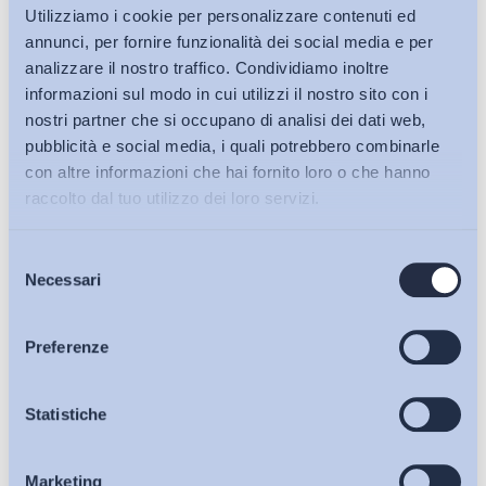
Utilizziamo i cookie per personalizzare contenuti ed
annunci, per fornire funzionalità dei social media e per
analizzare il nostro traffico. Condividiamo inoltre
informazioni sul modo in cui utilizzi il nostro sito con i
nostri partner che si occupano di analisi dei dati web,
pubblicità e social media, i quali potrebbero combinarle
con altre informazioni che hai fornito loro o che hanno
raccolto dal tuo utilizzo dei loro servizi.
Selezione
Bollettini ADAPT
Necessari
del
consenso
Articoli
Preferenze
Osservatori
Statistiche
Ho letto e Accetto il trattamento dei dati personali descritti
sulla pagina della
Privacy Policy
Marketing