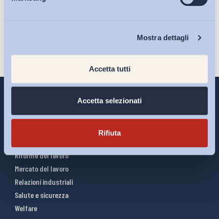
Eventi
Iscriviti
Chi Siamo
Mostra dettagli
Accetta tutti
Accetta selezionati
Interventi ADAPT
Rifiuta
Infografiche
Riforme del lavoro
Mercato del lavoro
Relazioni industriali
Salute e sicurezza
Welfare