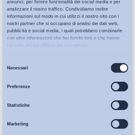
annunci, per fornire funzionalità dei social media e per
analizzare il nostro traffico. Condividiamo inoltre
informazioni sul modo in cui utilizzi il nostro sito con i
nostri partner che si occupano di analisi dei dati web,
pubblicità e social media, i quali potrebbero combinarle
con altre informazioni che hai fornito loro o che hanno
raccolto dal tuo utilizzo dei loro servizi.
Selezione
Bollettini ADAPT
Necessari
del
consenso
Articoli
Preferenze
Ho letto e Accetto il trattamento dei dati personali descritti
Osservatori
Statistiche
sulla pagina della
Privacy Policy
Iscriviti
Marketing
Eventi