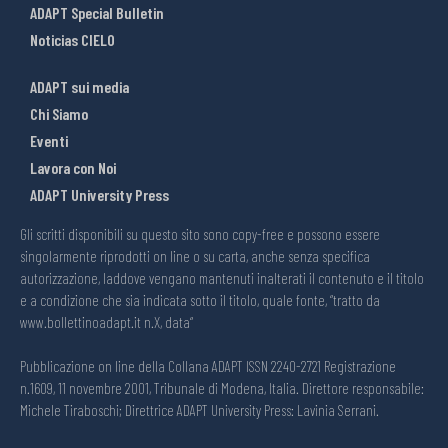
ADAPT Special Bulletin
Noticias CIELO
ADAPT sui media
Chi Siamo
Eventi
Lavora con Noi
ADAPT University Press
Gli scritti disponibili su questo sito sono copy-free e possono essere
singolarmente riprodotti on line o su carta, anche senza specifica
autorizzazione, laddove vengano mantenuti inalterati il contenuto e il titolo
e a condizione che sia indicata sotto il titolo, quale fonte, “tratto da
www.bollettinoadapt.it n.X, data“
Pubblicazione on line della Collana ADAPT ISSN 2240-2721 Registrazione
n.1609, 11 novembre 2001, Tribunale di Modena, Italia. Direttore responsabile:
Michele Tiraboschi; Direttrice ADAPT University Press: Lavinia Serrani.