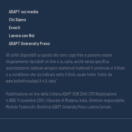
ADAPT sui media
Chi Siamo
Eventi
Lavora con Noi
ADAPT University Press
Gli scritti disponibili su questo sito sono copy-free e possono essere
singolarmente riprodotti on line o su carta, anche senza specifica
autorizzazione, laddove vengano mantenuti inalterati il contenuto e il titolo
e a condizione che sia indicata sotto il titolo, quale fonte, “tratto da
www.bollettinoadapt.it n.X, data“
Pubblicazione on line della Collana ADAPT ISSN 2240-2721 Registrazione
n.1609, 11 novembre 2001, Tribunale di Modena, Italia. Direttore responsabile:
Michele Tiraboschi; Direttrice ADAPT University Press: Lavinia Serrani.