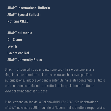
ADAPT International Bulletin
ADAPT Special Bulletin
Noticias CIELO
ADAPT sui media
Chi Siamo
Eventi
Lavora con Noi
ADAPT University Press
Gli scritti disponibili su questo sito sono copy-free e possono essere
singolarmente riprodotti on line o su carta, anche senza specifica
autorizzazione, laddove vengano mantenuti inalterati il contenuto e il titolo
e a condizione che sia indicata sotto il titolo, quale fonte, “tratto da
www.bollettinoadapt.it n.X, data“
Pubblicazione on line della Collana ADAPT ISSN 2240-2721 Registrazione
n.1609, 11 novembre 2001, Tribunale di Modena, Italia. Direttore responsabile: