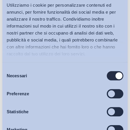
Utilizziamo i cookie per personalizzare contenuti ed
annunci, per fornire funzionalità dei social media e per
analizzare il nostro traffico. Condividiamo inoltre
informazioni sul modo in cui utilizzi il nostro sito con i
nostri partner che si occupano di analisi dei dati web,
pubblicità e social media, i quali potrebbero combinarle
con altre informazioni che hai fornito loro o che hanno
raccolto dal tuo utilizzo dei loro servizi.
Selezione
Bollettini ADAPT
Necessari
del
consenso
Articoli
Preferenze
Osservatori
Statistiche
Ho letto e Accetto il trattamento dei dati personali descritti
sulla pagina della
Privacy Policy
Marketing