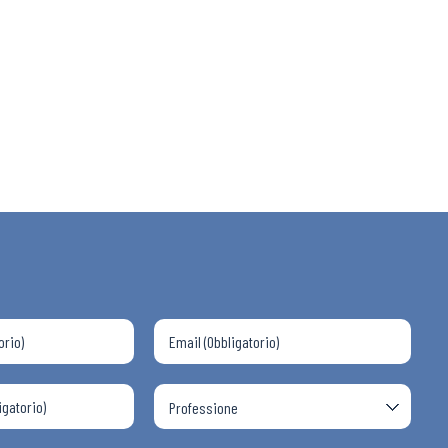
 ADAPT
i