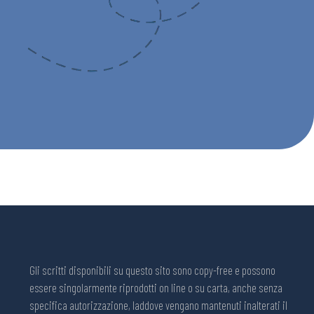
Gli scritti disponibili su questo sito sono copy-free e possono
essere singolarmente riprodotti on line o su carta, anche senza
specifica autorizzazione, laddove vengano mantenuti inalterati il