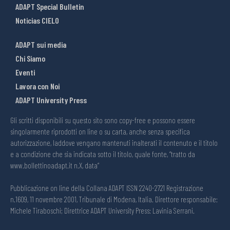
ADAPT Special Bulletin
Noticias CIELO
ADAPT sui media
Chi Siamo
Eventi
Lavora con Noi
ADAPT University Press
Gli scritti disponibili su questo sito sono copy-free e possono essere
singolarmente riprodotti on line o su carta, anche senza specifica
autorizzazione, laddove vengano mantenuti inalterati il contenuto e il titolo
e a condizione che sia indicata sotto il titolo, quale fonte, “tratto da
www.bollettinoadapt.it n.X, data“
Pubblicazione on line della Collana ADAPT ISSN 2240-2721 Registrazione
n.1609, 11 novembre 2001, Tribunale di Modena, Italia. Direttore responsabile:
Michele Tiraboschi; Direttrice ADAPT University Press: Lavinia Serrani.