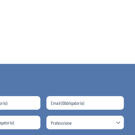
 ADAPT
i