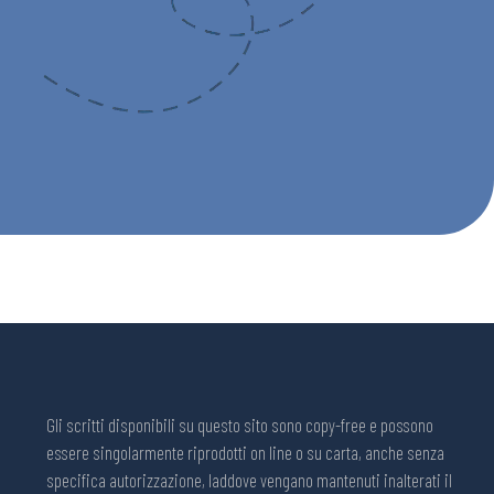
Gli scritti disponibili su questo sito sono copy-free e possono
essere singolarmente riprodotti on line o su carta, anche senza
specifica autorizzazione, laddove vengano mantenuti inalterati il