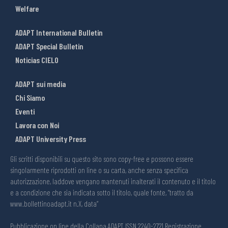
Welfare
ADAPT International Bulletin
ADAPT Special Bulletin
Noticias CIELO
ADAPT sui media
Chi Siamo
Eventi
Lavora con Noi
ADAPT University Press
Gli scritti disponibili su questo sito sono copy-free e possono essere
singolarmente riprodotti on line o su carta, anche senza specifica
autorizzazione, laddove vengano mantenuti inalterati il contenuto e il titolo
e a condizione che sia indicata sotto il titolo, quale fonte, “tratto da
www.bollettinoadapt.it n.X, data“
Pubblicazione on line della Collana ADAPT ISSN 2240-2721 Registrazione