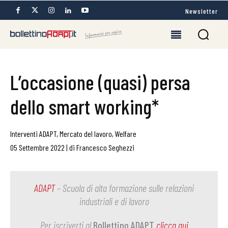
Newsletter
L’occasione (quasi) persa
dello smart working*
Interventi ADAPT
,
Mercato del lavoro
,
Welfare
05 Settembre 2022
|
di
Francesco Seghezzi
ADAPT
– Scuola di alta formazione sulle relazioni
industriali e di lavoro
Per iscriverti al
Bollettino ADAPT
clicca qui