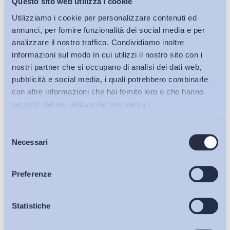
Questo sito web utilizza i cookie
Utilizziamo i cookie per personalizzare contenuti ed
annunci, per fornire funzionalità dei social media e per
analizzare il nostro traffico. Condividiamo inoltre
Ultimi Interventi
informazioni sul modo in cui utilizzi il nostro sito con i
nostri partner che si occupano di analisi dei dati web,
pubblicità e social media, i quali potrebbero combinarle
con altre informazioni che hai fornito loro o che hanno
raccolto dal tuo utilizzo dei loro servizi.
Selezione
Bollettini ADAPT
Necessari
del
consenso
Articoli
Preferenze
Osservatori
Statistiche