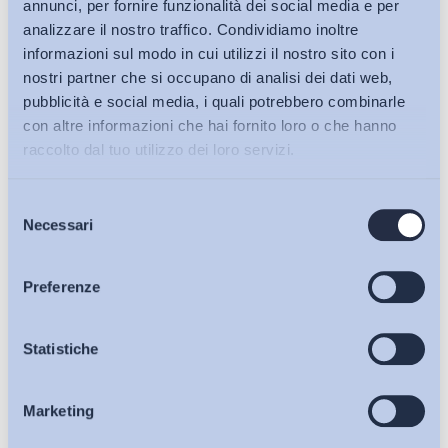
annunci, per fornire funzionalità dei social media e per
analizzare il nostro traffico. Condividiamo inoltre
informazioni sul modo in cui utilizzi il nostro sito con i
nostri partner che si occupano di analisi dei dati web,
pubblicità e social media, i quali potrebbero combinarle
con altre informazioni che hai fornito loro o che hanno
raccolto dal tuo utilizzo dei loro servizi.
Selezione
Bollettini ADAPT
Necessari
del
consenso
Articoli
Preferenze
Ho letto e Accetto il trattamento dei dati personali descritti
Osservatori
Statistiche
sulla pagina della
Privacy Policy
Iscriviti
Marketing
Eventi