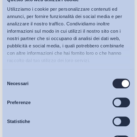
Utilizziamo i cookie per personalizzare contenuti ed
annunci, per fornire funzionalità dei social media e per
analizzare il nostro traffico. Condividiamo inoltre
informazioni sul modo in cui utilizzi il nostro sito con i
nostri partner che si occupano di analisi dei dati web,
pubblicità e social media, i quali potrebbero combinarle
con altre informazioni che hai fornito loro o che hanno
raccolto dal tuo utilizzo dei loro servizi.
Selezione
Bollettini ADAPT
Necessari
del
consenso
Articoli
Preferenze
Osservatori
Statistiche
Ho letto e Accetto il trattamento dei dati personali descritti