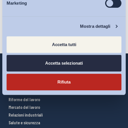
sulla pagina della
Privacy Policy
Marketing
Eventi
Iscriviti
Chi Siamo
Mostra dettagli
Accetta tutti
Accetta selezionati
Rifiuta
Interventi ADAPT
Infografiche
Riforme del lavoro
Mercato del lavoro
Relazioni industriali
Salute e sicurezza