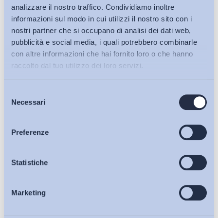
analizzare il nostro traffico. Condividiamo inoltre
informazioni sul modo in cui utilizzi il nostro sito con i
nostri partner che si occupano di analisi dei dati web,
pubblicità e social media, i quali potrebbero combinarle
con altre informazioni che hai fornito loro o che hanno
raccolto dal tuo utilizzo dei loro servizi.
Selezione
Bollettini ADAPT
Necessari
del
consenso
Articoli
Preferenze
Ho letto e Accetto il trattamento dei dati personali descritti
sulla pagina della
Privacy Policy
Osservatori
Statistiche
Iscriviti
Marketing
Eventi