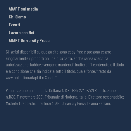
ADAPT sui media
Chi Siamo
Eventi
Lavora con Noi
ADAPT University Press
Gli scritti disponibili su questo sito sono copy-free e possono essere
singolarmente riprodotti on line o su carta, anche senza specifica
autorizzazione, laddove vengano mantenuti inalterati il contenuto e il titolo
e a condizione che sia indicata sotto il titolo, quale fonte, “tratto da
www.bollettinoadapt.it n.X, data“
Pubblicazione on line della Collana ADAPT ISSN 2240-2721 Registrazione
n.1609, 11 novembre 2001, Tribunale di Modena, Italia. Direttore responsabile:
Michele Tiraboschi; Direttrice ADAPT University Press: Lavinia Serrani.