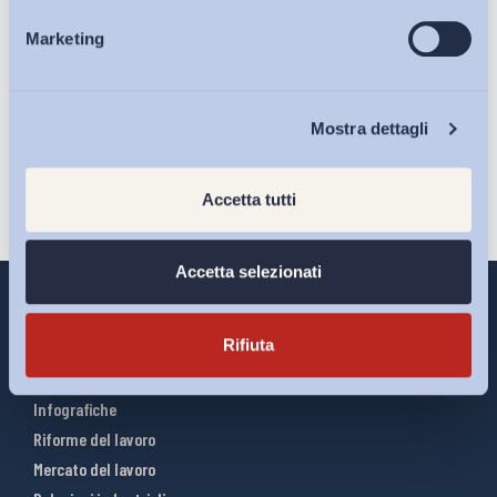
Ho letto e Accetto il trattamento dei dati personali descritti
Marketing
Eventi
sulla pagina della
Privacy Policy
Iscriviti
Chi Siamo
Mostra dettagli
Accetta tutti
Accetta selezionati
Rifiuta
Interventi ADAPT
Infografiche
Riforme del lavoro
Mercato del lavoro