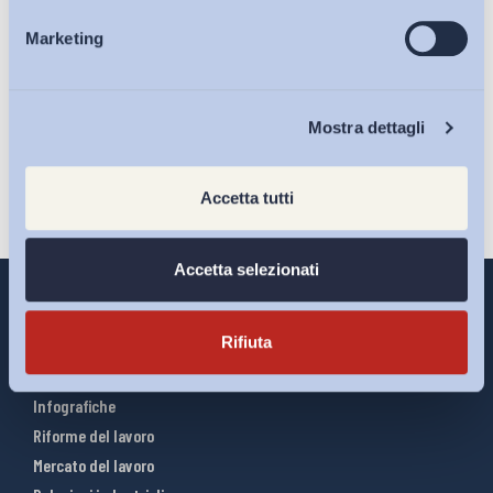
Ho letto e Accetto il trattamento dei dati personali descritti
Marketing
Eventi
sulla pagina della
Privacy Policy
Iscriviti
Chi Siamo
Mostra dettagli
Accetta tutti
Accetta selezionati
Rifiuta
Interventi ADAPT
Infografiche
Riforme del lavoro
Mercato del lavoro