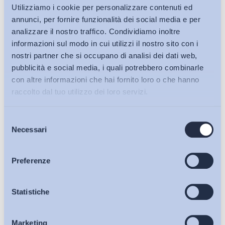
Utilizziamo i cookie per personalizzare contenuti ed
annunci, per fornire funzionalità dei social media e per
analizzare il nostro traffico. Condividiamo inoltre
informazioni sul modo in cui utilizzi il nostro sito con i
nostri partner che si occupano di analisi dei dati web,
pubblicità e social media, i quali potrebbero combinarle
con altre informazioni che hai fornito loro o che hanno
raccolto dal tuo utilizzo dei loro servizi.
Selezione
Bollettini ADAPT
Necessari
del
consenso
Articoli
Preferenze
Osservatori
Statistiche
Ho letto e Accetto il trattamento dei dati personali descritti
sulla pagina della
Privacy Policy
Marketing